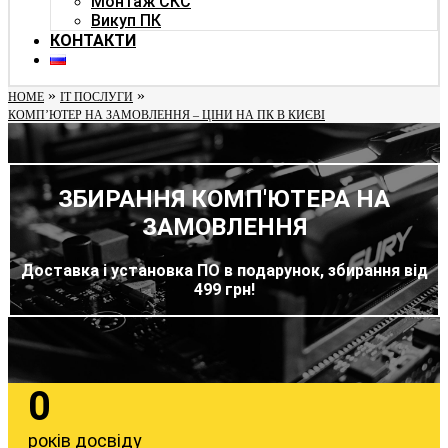
Монтаж СКС
Викуп ПК
КОНТАКТИ
»
»
HOME
IT ПОСЛУГИ
КОМП’ЮТЕР НА ЗАМОВЛЕННЯ – ЦІНИ НА ПК В КИЄВІ
ЗБИРАННЯ КОМП'ЮТЕРА НА
ЗАМОВЛЕННЯ
Доставка і установка ПО в подарунок, збирання від
499 грн!
0
років досвіду