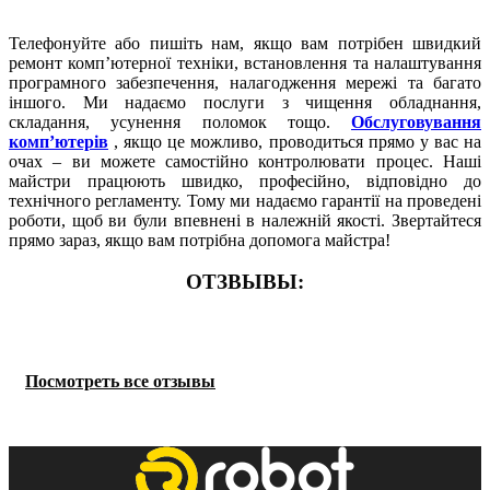
Збірка комп'ютера ціна, якість від компанії ROBOT – все це на
вищому рівні. организации заказчика.
Телефонуйте або пишіть нам, якщо вам потрібен швидкий
ремонт комп’ютерної техніки, встановлення та налаштування
програмного забезпечення, налагодження мережі та багато
Що входить в послугу збірки?
іншого. Ми надаємо послуги з чищення обладнання,
складання, усунення поломок тощо.
Обслуговування
комп’ютерів
, якщо це можливо, проводиться прямо у вас на
очах – ви можете самостійно контролювати процес. Наші
майстри працюють швидко, професійно, відповідно до
Збірка ПК
– можливість отримати за прийнятними
технічного регламенту. Тому ми надаємо гарантії на проведені
розцінками збалансований сучасний ПК із потрібними
роботи, щоб ви були впевнені в належній якості. Звертайтеся
експлуатаційними характеристиками. Склад буде продуманий
прямо зараз, якщо вам потрібна допомога майстра!
до дрібниць, щоб реалізувати завдання клієнта. Послуга є
гарним рішенням як для початківців, так і просунутих
ОТЗВЫВЫ:
користувачів ІТ-сфери.
Модернізація – додаткова можливість поліпшити потужність
персональних комп'ютерів. Це може знадобитися з огляду на
те, що сучасні програми вимагають серйозних ресурсів. Для
Посмотреть все отзывы
вирішення поставлених завдань може знадобитися установка
або заміна процесорів, звукових карт, відеокарт, жорстких
дисків, блоків живлення, звукових карт, материнських плат,
пам'яті, DVD/CD, мережевих карт.