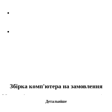
До 3-х років гарантії на комплектуючі та
збірку.
Низькі ціни на комплектуючі
Збірка комп'ютера на замовлення
Збірка комп'ютера
на замовлення – популярна послуга від
компанії ROBOT. Завдяки їй кожна людина зможе отримати
Детальніше
потужний ПК для роботи або ігор. Підбір компонентів і
комплектуючих потрібно довіряти досвідченим фахівцям.