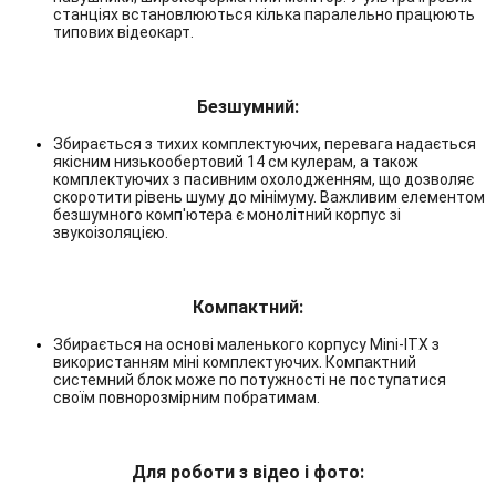
станціях встановлюються кілька паралельно працюють
типових відеокарт.
Безшумний:
Збирається з тихих комплектуючих, перевага надається
якісним низькообертовий 14 см кулерам, а також
комплектуючих з пасивним охолодженням, що дозволяє
скоротити рівень шуму до мінімуму. Важливим елементом
безшумного комп'ютера є монолітний корпус зі
звукоізоляцією.
Компактний:
Збирається на основі маленького корпусу Mini-ITX з
використанням міні комплектуючих. Компактний
системний блок може по потужності не поступатися
своїм повнорозмірним побратимам.
Для роботи з відео і фото: