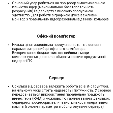
Основний упор робиться на процесор з максимальною
кількістю ядер (максимальної багатопоточність
розрахунків) і відеокарту з високою пропускною
здатністю. Для роботи з графікою дуже важливий
монітор з правильним відображенням відтінків і кольорів.
Офісний комп'ютер:
Низька ціна і задовільна продуктивність - це основні
параметри при виборі офісного комп'ютера.
Використання бюджетних, що вийшли з моди
комплектуючих дозволяє збирати разюче продуктивні і
недорогі ПК.
Сервер:
Оскільки від сервера залежить робота всієї it-структури,
на чільному місці стоїть надійність і потужність. У сервері
передбачається використання паралельно працюють
вінчестерів (RAID) з можливістю гарячої заміни, декількох
серверних процесорів, величезної кількості оперативної
пам'яті (головні параметри в обслуговуванні сервера).