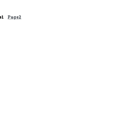
e
1
Page
2