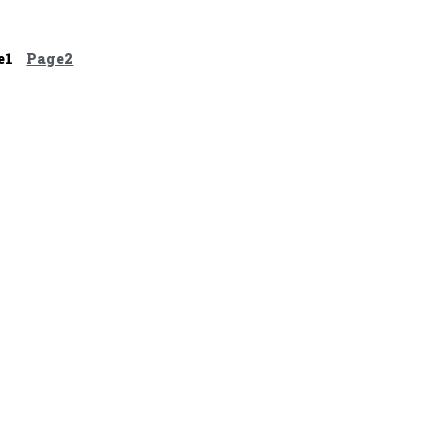
e
1
Page
2